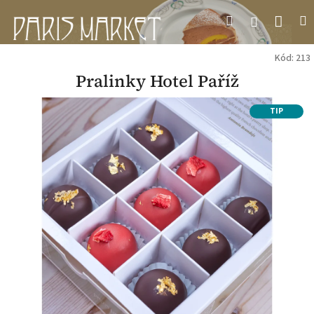
Přejít
Náku
Hledat
M
Přihlášení
na
obsah
koší
Kód:
213
Pralinky Hotel Paříž
TIP