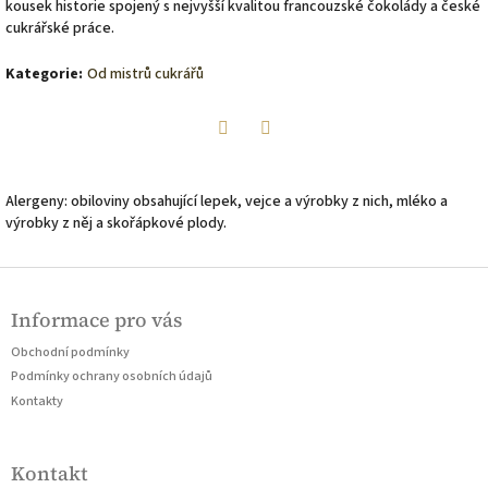
kousek historie spojený s nejvyšší kvalitou francouzské čokolády a české
cukrářské práce.
Kategorie
:
Od mistrů cukrářů
Twitter
Facebook
Alergeny: obiloviny obsahující lepek, vejce a výrobky z nich, mléko a
výrobky z něj a skořápkové plody.
Z
á
Informace pro vás
p
a
Obchodní podmínky
t
Podmínky ochrany osobních údajů
í
Kontakty
Kontakt