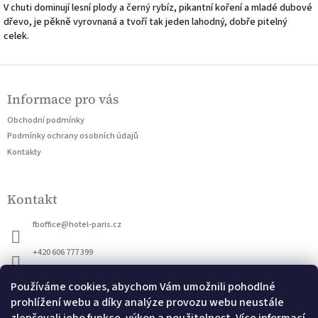
V chuti dominují lesní plody a černý rybíz, pikantní koření a mladé dubové
dřevo, je pěkně vyrovnaná a tvoří tak jeden lahodný, dobře pitelný
celek.
Z
á
Informace pro vás
p
a
Obchodní podmínky
t
Podmínky ochrany osobních údajů
í
Kontakty
Kontakt
fboffice
@
hotel-paris.cz
+420 606 777 399
Používáme cookies, abychom Vám umožnili pohodlné
prohlížení webu a díky analýze provozu webu neustále