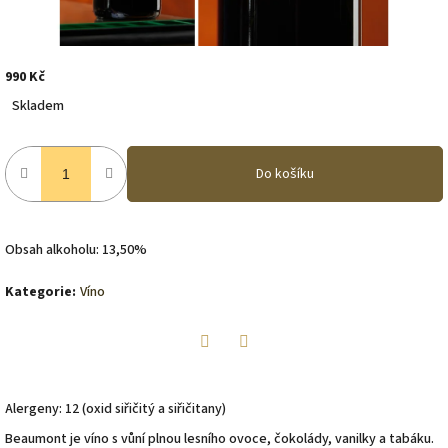
990 Kč
Měrná
Skladem
cena:
Do košíku
Obsah alkoholu: 13,50%
Kategorie
:
Víno
Twitter
Facebook
Alergeny: 12 (oxid siřičitý a siřičitany)
Beaumont je víno s vůní plnou lesního ovoce, čokolády, vanilky a tabáku.