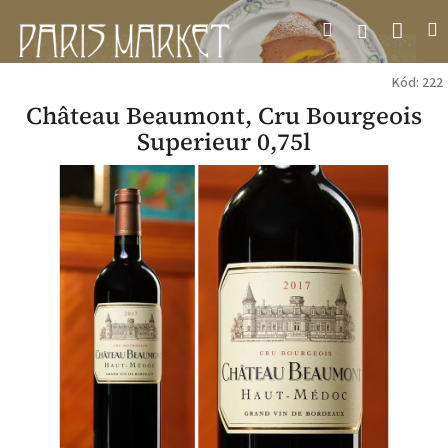
Přejít
Náku
Hledat
M
Přihlášení
na
obsah
koší
Kód:
222
Château Beaumont, Cru Bourgeois
Superieur 0,75l